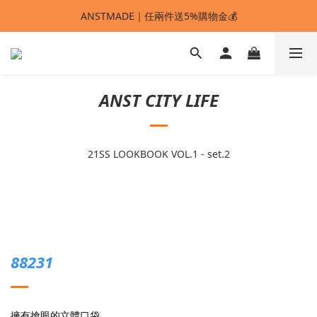
ANSTMADE｜任兩件送5%購物金💰
ANSTMADE｜任兩件送5%購物金💰
🚩 【SELECT服飾】1件95折、2件88折
多重好禮滿額贈🔥
ANST CITY LIFE
ANSTMADE｜任兩件送5%購物金💰
21SS LOOKBOOK VOL.1 - set.2
88231
擁有搶眼的立體口袋