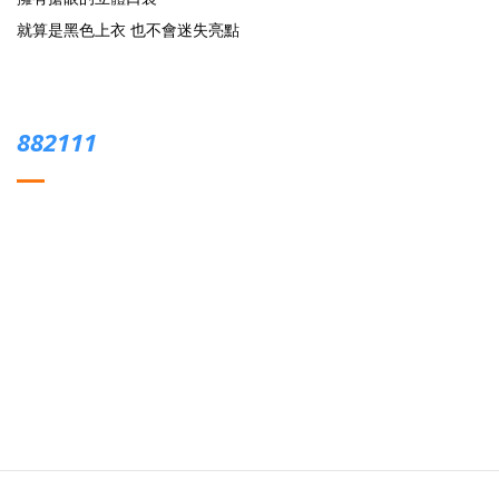
就算是黑色上衣 也不會迷失亮點
882111
雖為純棉材質
但相對寬鬆的版型
在夏天著用 也不會顯得太沉悶