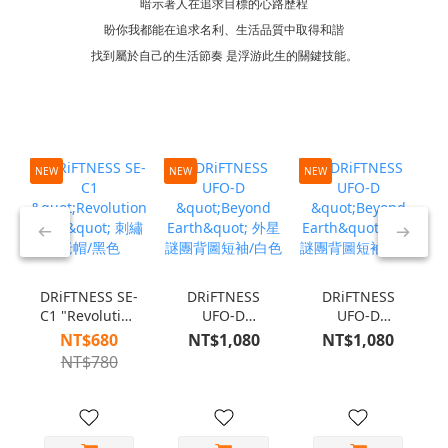
暗示著人在追求目標的心路歷程
盼你我都能在追求名利、生活品質中取得和諧
找到屬於自己的生活節奏 是浮游此生的關鍵技能。
NEW
NEW
NEW
N
DRiFTNESS SE-
DRiFTNESS
DRiFTNESS
C1 "Revolution
UFO-D
UFO-D
Club" 刺繡老
"Beyond
"Beyond
NT$680
NT$1,080
NT$1,080
帽/黑色
Earth" 外星謎
Earth" 外星謎
NT$780
團背圖短袖/白
團背圖短袖/黑
色
色