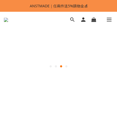
ANSTMADE｜任兩件送5%購物金💰
ANSTMADE｜任兩件送5%購物金💰
🚩 【SELECT服飾】1件95折、2件88折
多重好禮滿額贈🔥
ANSTMADE｜任兩件送5%購物金💰