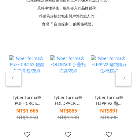
以城市生活為基礎進而延伸至戶外探索的設計理念，
秉持中性平衡、機能導入的品牌哲學，
持續為穿梭於城市與戶外的旅人們，
實現「 自由探索 」的風格載體。
fyber forma®
fyber forma®
fyber forma®
PUFF CROSS
FOLDPACK 折
FLIPP V2 翻袋
輕鋪棉斜背包/
疊托特袋/灰綠
隨行包/橄欖綠
NT$1,665
NT$885
NT$891
灰綠
NT$1,850
NT$1,180
NT$990