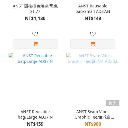
ANST 隱拉撞色短褲/黑色
ANST Reusable
ST.77
bag/Small AD37.N
NT$1,180
NT$149
售完
ANST Reusable
ANST Swim Vibes
bag/Large AD37.N
Graphic Tee/麻花白
AD36.L
NT$159
NT$980