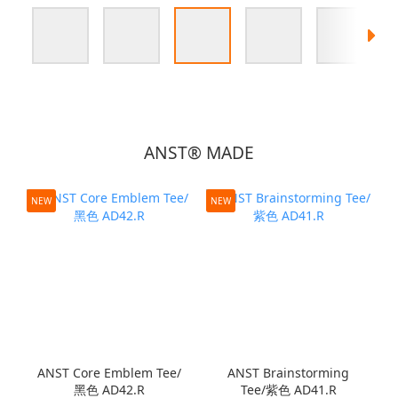
ANST® MADE
NEW
NEW
ANST Core Emblem Tee/
ANST Brainstorming
黑色 AD42.R
Tee/紫色 AD41.R