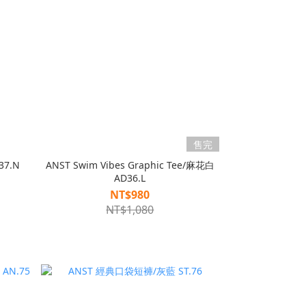
售完
37.N
ANST Swim Vibes Graphic Tee/麻花白
AD36.L
NT$980
NT$1,080