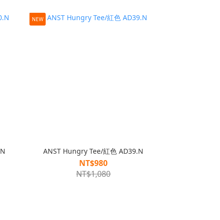
NEW
.N
ANST Hungry Tee/紅色 AD39.N
NT$980
NT$1,080