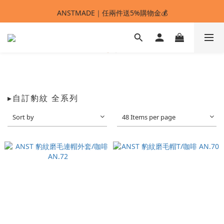
ANSTMADE｜任兩件送5%購物金💰
ANSTMADE｜任兩件送5%購物金💰
🚩 【SELECT服飾】1件95折、2件88折
多重好禮滿額贈🔥
ANSTMADE｜任兩件送5%購物金💰
▸自訂豹紋 全系列
Sort by
48 Items per page