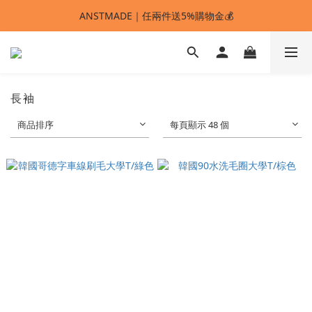
ANSTMADE｜任兩件送5%購物金💰
ANSTMADE｜任兩件送5%購物金💰
🚩 【SELECT服飾】1件95折、2件88折
多重好禮滿額贈🔥
長袖
ANSTMADE｜任兩件送5%購物金💰
商品排序
每頁顯示 48 個