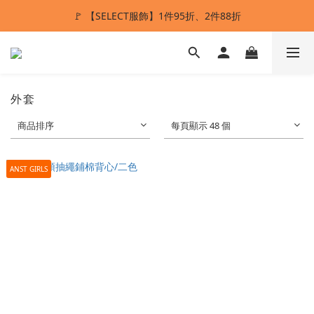
🚩 【SELECT服飾】1件95折、2件88折
ANSTMADE｜任兩件送5%購物金💰
多重好禮滿額贈🔥
ANSTMADE｜任兩件送5%購物金💰
外套
商品排序
每頁顯示 48 個
ANST GIRLS