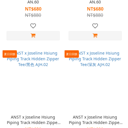
AN.60
AN.60
NT$680
NT$680
NT$880
NT$880
夏日回饋
夏日回饋
ANST x Joseline Hsiung
ANST x Joseline Hsiung
Piping Track Hidden Zipper
Piping Track Hidden Zipper
Tee/黑色 AJH.02
Tee/深灰 AJH.02