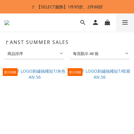
🚩 【SELECT服飾】1件95折、2件88折
ANSTMADE｜任兩件送5%購物金💰
多重好禮滿額贈🔥
ANSTMADE｜任兩件送5%購物金💰
🚩ANST SUMMER SALES
商品排序
每頁顯示 48 個
夏日回饋
夏日回饋