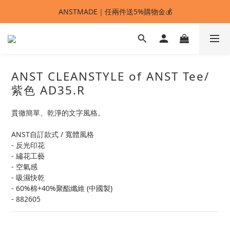
ANSTMADE｜任兩件送5%購物金💰
ANSTMADE｜任兩件送5%購物金💰
🚩 【SELECT服飾】1件95折、2件88折
多重好禮滿額贈🔥
ANST CLEANSTYLE of ANST Tee/
ANSTMADE｜任兩件送5%購物金💰
紫色 AD35.R
貫徹簡單、乾淨的文字風格。
ANST自訂款式 / 寬體風格
- 反光印花 
- 繡花工藝
- 空氣感
- 吸濕快乾
- 60%棉+40%聚酯纖維 (中國製)
- 882605