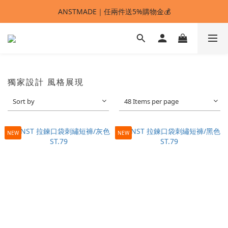
ANSTMADE｜任兩件送5%購物金💰
ANSTMADE｜任兩件送5%購物金💰
🚩 【SELECT服飾】1件95折、2件88折
多重好禮滿額贈🔥
ANSTMADE｜任兩件送5%購物金💰
獨家設計 風格展現
Sort by
48 Items per page
NEW
NEW