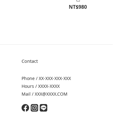
NT$980
Contact
Phone / XX-XXX-XXX-XXX
Hours / XXXX-XXXX
Mail / XXX@XXXX.COM