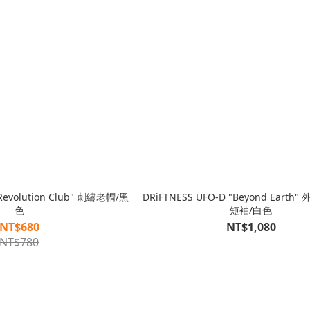
"Revolution Club" 刺繡老帽/黑
DRiFTNESS UFO-D "Beyond Eart
色
短袖/白色
NT$680
NT$1,080
NT$780