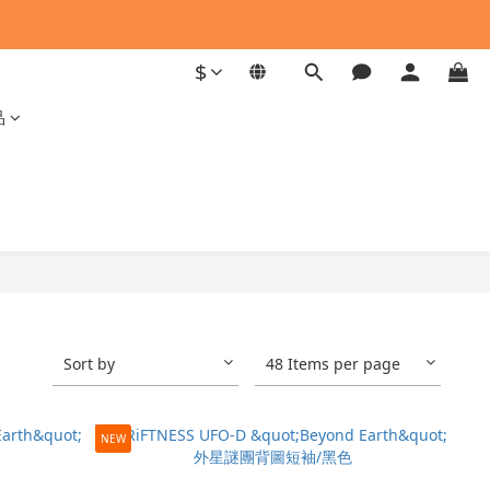
$
品
Sort by
48 Items per page
NEW