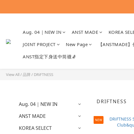
Aug. 04｜NEW IN
ANST MADE
KOREA SEL
JOINT PROJECT
New Page
【ANSTMADE
ANST指定下身送中筒襪🧦
View All
/
品牌
/
DRiFTNESS
DRIFTNESS
Aug. 04｜NEW IN
ANST MADE
NEW
KOREA SELECT