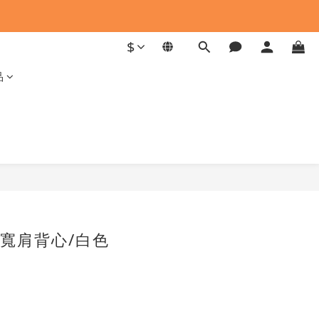
$
品
寬肩背心/白色