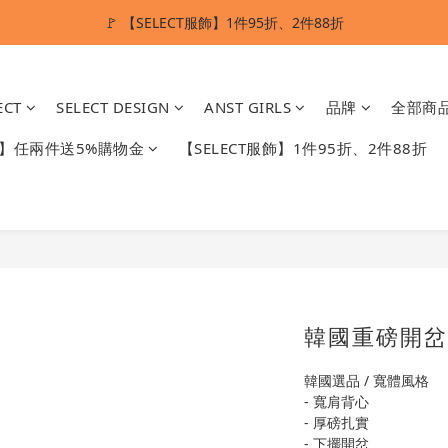
🚩 【SELECT服飾】1件95折、2件88折
ANSTMADE｜任兩件送5%購物金💰
多重好禮滿額贈🔥
ECT
SELECT DESIGN
ANST GIRLS
品牌
全部商
ANSTMADE｜任兩件送5%購物金💰
DE】任兩件送5%購物金
【SELECT服飾】1件95折、2件88折
韓國重磅開岔
韓國選品 / 寬體風格
- 寬肩背心
- 厚磅扎實
- 下擺開岔