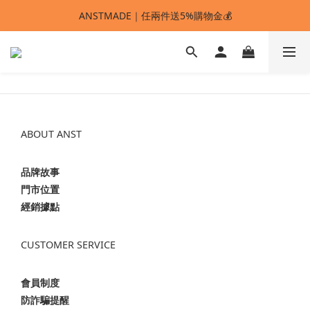
ANSTMADE｜任兩件送5%購物金💰
ANSTMADE｜任兩件送5%購物金💰
🚩 【SELECT服飾】1件95折、2件88折
多重好禮滿額贈🔥
ANSTMADE｜任兩件送5%購物金💰
ABOUT ANST
品牌故事
門市位置
經銷據點
CUSTOMER SERVICE
會員制度
防詐騙提醒