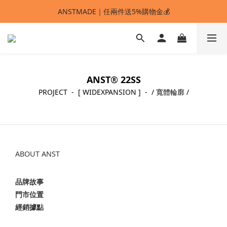
ANSTMADE｜任兩件送5%購物金💰
ANSTMADE｜任兩件送5%購物金💰
🚩 【SELECT服飾】1件95折、2件88折
多重好禮滿額贈🔥
ANST
®
22SS
ANSTMADE｜任兩件送5%購物金💰
PROJECT - [ WIDEXPANSION ] - / 寬體輪廓 /
ABOUT ANST
品牌故事
門市位置
經銷據點