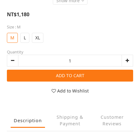
Show more
NT$1,180
Size
: M
M
L
XL
Quantity
ADD TO CART
Add to Wishlist
Shipping &
Customer
Description
Payment
Reviews