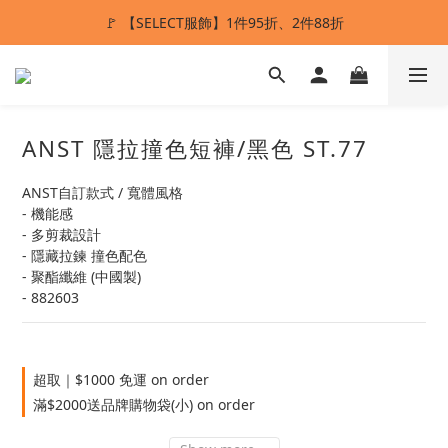
🚩 【SELECT服飾】1件95折、2件88折
ANSTMADE｜任兩件送5%購物金💰
多重好禮滿額贈🔥
ANSTMADE｜任兩件送5%購物金💰
ANST 隱拉撞色短褲/黑色 ST.77
ANST自訂款式 / 寬體風格
- 機能感
- 多剪裁設計
- 隱藏拉鍊 撞色配色
- 聚酯纖維 (中國製)
- 882603
超取｜$1000 免運 on order
滿$2000送品牌購物袋(小) on order