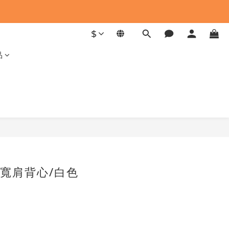
$
品
寬肩背心/白色