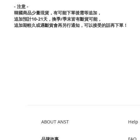
- 注意 -
韓國商品少量現貨，
有可能下單後需等追加，
追加預計10-21天，換季/季末皆有斷貨可能，
追加期較久或遇斷貨會再另行通知，可以接受的話再下單！
ABOUT ANST
Help
品牌故事
FAQ