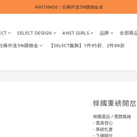
ANSTMADE｜任兩件送5%購物金💰
ANSTMADE｜任兩件送5%購物金💰
🚩 【SELECT服飾】1件95折、2件88折
ECT
SELECT DESIGN
ANST GIRLS
品牌
全部商
多重好禮滿額贈🔥
】任兩件送5%購物金
【SELECT服飾】1件95折、2件88折
ANSTMADE｜任兩件送5%購物金💰
韓國重磅開岔
韓國選品 / 寬體風格
- 寬肩背心
- 厚磅扎實
- 下擺開岔