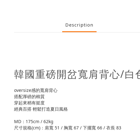
Description
韓國重磅開岔寬肩背心/白
oversize感的寬肩背心
搭配厚磅的棉質
穿起來稍有挺度
經典百搭 輕鬆打造夏日風格
MD：175cm / 62kg
尺寸規格(cm)：肩寬 51 / 胸寬 67 / 下擺寬 66 / 衣長 83