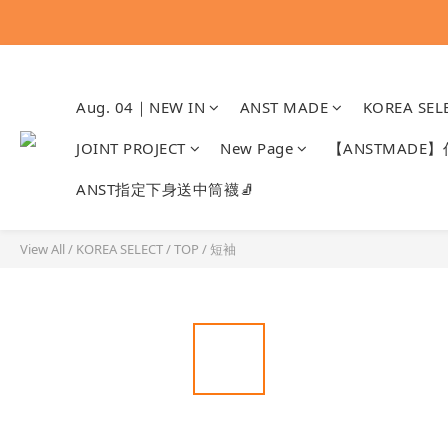
Aug. 04｜NEW IN
ANST MADE
KOREA SEL
JOINT PROJECT
New Page
【ANSTMADE
ANST指定下身送中筒襪🧦
View All
/
KOREA SELECT
/
TOP
/
短袖