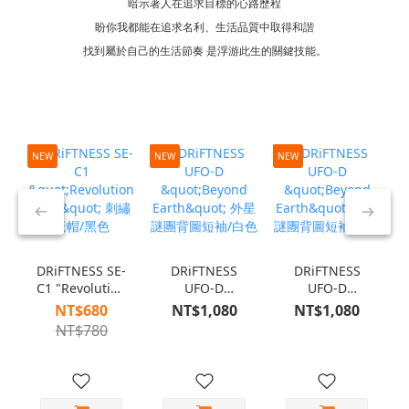
暗示著人在追求目標的心路歷程
盼你我都能在追求名利、生活品質中取得和諧
找到屬於自己的生活節奏 是浮游此生的關鍵技能。
NEW
NEW
NEW
N
DRiFTNESS SE-
DRiFTNESS
DRiFTNESS
C1 "Revolution
UFO-D
UFO-D
Club" 刺繡老
"Beyond
"Beyond
NT$680
NT$1,080
NT$1,080
帽/黑色
Earth" 外星謎
Earth" 外星謎
NT$780
團背圖短袖/白
團背圖短袖/黑
色
色