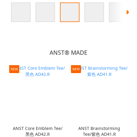
ANST® MADE
NEW
NEW
ANST Core Emblem Tee/
ANST Brainstorming
黑色 AD42.R
Tee/紫色 AD41.R