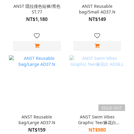
ANST 隱拉撞色短褲/黑色
ANST Reusable
ST.77
bag/Small AD37.N
NT$1,180
NT$149
SOLD OUT
ANST Reusable
ANST Swim Vibes
bag/Large AD37.N
Graphic Tee/麻花白
AD36.L
NT$159
NT$980