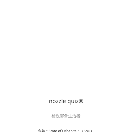
nozzle quiz®
檢視都會生活者
定義＂State of Urbanite＂（SoU）