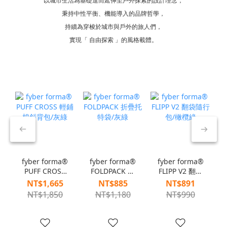
以城市生活為基礎進而延伸至戶外探索的設計理念，
秉持中性平衡、機能導入的品牌哲學，
持續為穿梭於城市與戶外的旅人們，
實現「 自由探索 」的風格載體。
fyber forma®
fyber forma®
fyber forma®
PUFF CROSS
FOLDPACK 折
FLIPP V2 翻袋
輕鋪棉斜背包/
疊托特袋/灰綠
隨行包/橄欖綠
NT$1,665
NT$885
NT$891
灰綠
NT$1,850
NT$1,180
NT$990