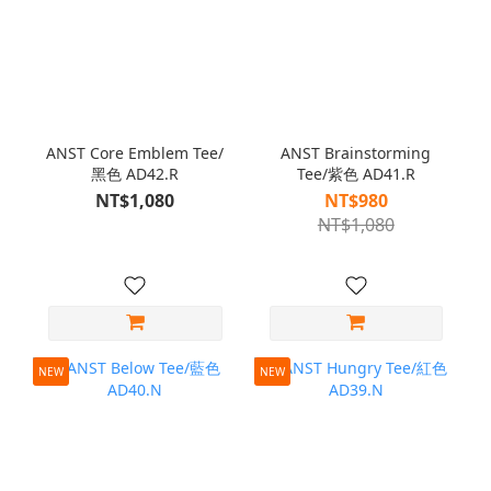
ANST Core Emblem Tee/
ANST Brainstorming
黑色 AD42.R
Tee/紫色 AD41.R
NT$1,080
NT$980
NT$1,080
NEW
NEW