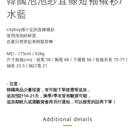
韓國泡泡紗直條短袖襯衫/
水藍
cityboy感十足的直條襯衫
使用泡泡紗材質
在夏日裡穿起來輕鬆舒爽
MD：175cm / 62kg
尺寸規格(cm)：肩寬 58 / 胸寬 68 / 下擺寬 66 / 前後衣長 75-77 /
袖長 23.5 / 袖口寬 21
- 注意 -
韓國商品少量現貨，
有可能下單後需等追加，
追加預計10-21天，換季/季末皆有斷貨可能，
追加期較久或遇斷貨會再另行通知，可以接受的話再下單！
Additional details