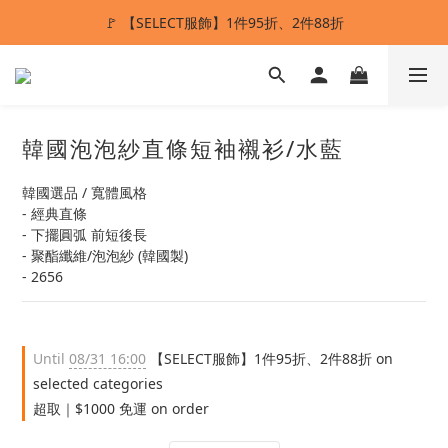
🚩 【SELECT服飾】1件95折、2件88折
ANSTMADE｜任兩件送5%購物金💰
多重好禮滿額贈🔥
ANSTMADE｜任兩件送5%購物金💰
韓國泡泡紗直條短袖襯衫/水藍
韓國選品 / 寬體風格
- 經典直條
- 下擺圓弧 前短後長
- 聚酯纖維/泡泡紗 (韓國製)
- 2656
Until
08/31 16:00
【SELECT服飾】1件95折、2件88折 on
selected categories
超取｜$1000 免運 on order