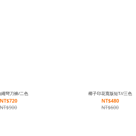
抽繩彎刀褲/二色
椰子印花寬版短T//三色
NT$720
NT$480
NT$900
NT$600