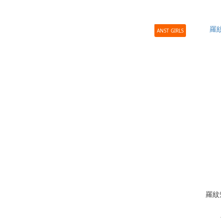
ANST GIRLS
羅紋