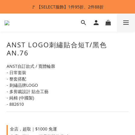
🚩 【SELECT服飾】1件95折、2件88折
ANSTMADE｜任兩件送5%購物金💰
多重好禮滿額贈🔥
ANSTMADE｜任兩件送5%購物金💰
ANST LOGO刺繡貼合短T/黑色
AN.76
ANST自訂款式 / 寬體輪廓
- 日常套裝
- 整套搭配
- 刺繡品牌LOGO
- 多剪裁設計 貼合工藝
- 純棉 (中國製)
- 882610
全店，超取｜$1000 免運