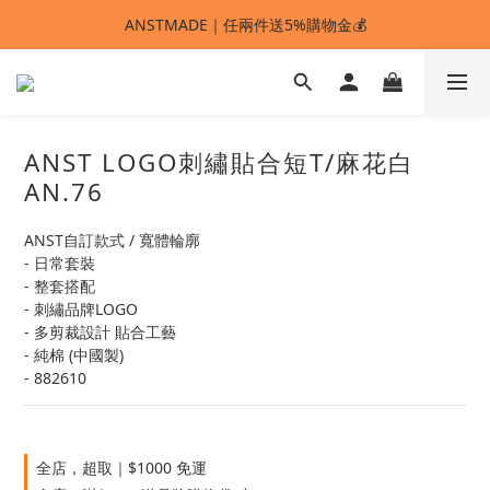
ANSTMADE｜任兩件送5%購物金💰
ANSTMADE｜任兩件送5%購物金💰
🚩 【SELECT服飾】1件95折、2件88折
多重好禮滿額贈🔥
ANST LOGO刺繡貼合短T/麻花白
ANSTMADE｜任兩件送5%購物金💰
AN.76
ANST自訂款式 / 寬體輪廓
- 日常套裝
- 整套搭配
- 刺繡品牌LOGO
- 多剪裁設計 貼合工藝
- 純棉 (中國製)
- 882610
全店，超取｜$1000 免運