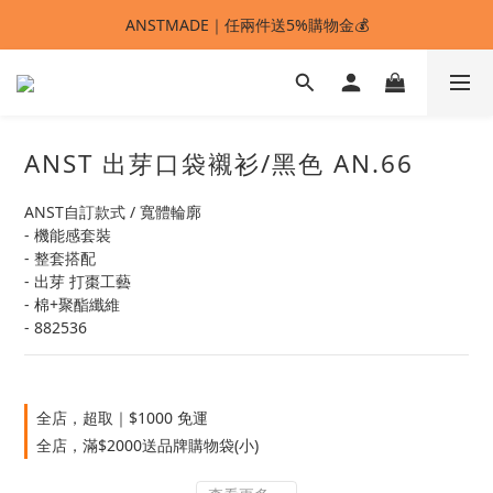
ANSTMADE｜任兩件送5%購物金💰
ANSTMADE｜任兩件送5%購物金💰
🚩 【SELECT服飾】1件95折、2件88折
多重好禮滿額贈🔥
ANST 出芽口袋襯衫/黑色 AN.66
ANSTMADE｜任兩件送5%購物金💰
ANST自訂款式 / 寬體輪廓
- 機能感套裝
- 整套搭配
- 出芽 打棗工藝
- 棉+聚酯纖維
- 882536
全店，超取｜$1000 免運
全店，滿$2000送品牌購物袋(小)