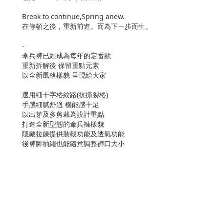
Break to continue,Spring anew.
在停頓之後，重新前進。而為下一步而生。
-
傘兵褲已經成為每年的定番款
重新拆解後 保留重點元素
以全新風格樣貌 呈現給大家
選用細十字格紋路(抗撕裂格)
手感細膩舒適 機能感十足
以出芽及多剪裁為設計重點
打造全新型態的傘兵褲樣貌
隱藏拉鍊提供裝載功能及透氣功能
後褲腳抽繩也能隨意調整褲口大小