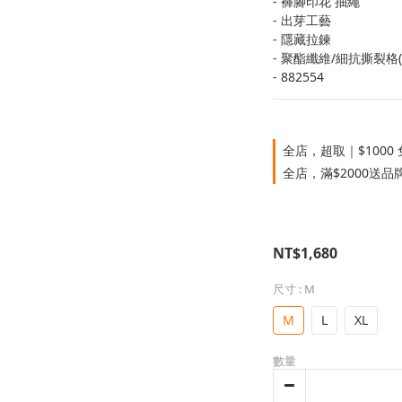
- 褲腳印花 抽繩
- 出芽工藝
- 隱藏拉鍊
- 聚酯纖維/細抗撕裂格
- 882554
全店，超取｜$1000
全店，滿$2000送品
NT$1,680
尺寸
: M
M
L
XL
數量