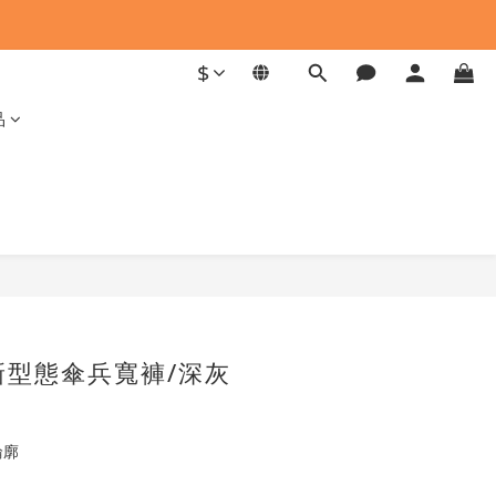
$
品
 新型態傘兵寬褲/深灰
輪廓