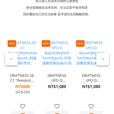
暗示著人在追求目標的心路歷程
盼你我都能在追求名利、生活品質中取得和諧
找到屬於自己的生活節奏 是浮游此生的關鍵技能。
NEW
NEW
NEW
N
DRiFTNESS SE-
DRiFTNESS
DRiFTNESS
C1 "Revolution
UFO-D
UFO-D
Club" 刺繡老
"Beyond
"Beyond
NT$680
NT$1,080
NT$1,080
帽/黑色
Earth" 外星謎
Earth" 外星謎
NT$780
團背圖短袖/白
團背圖短袖/黑
色
色