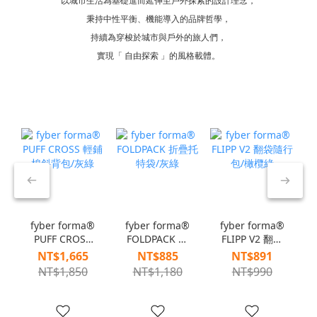
以城市生活為基礎進而延伸至戶外探索的設計理念，
秉持中性平衡、機能導入的品牌哲學，
持續為穿梭於城市與戶外的旅人們，
實現「 自由探索 」的風格載體。
fyber forma®
fyber forma®
fyber forma®
PUFF CROSS
FOLDPACK 折
FLIPP V2 翻袋
輕鋪棉斜背包/
疊托特袋/灰綠
隨行包/橄欖綠
NT$1,665
NT$885
NT$891
灰綠
NT$1,850
NT$1,180
NT$990