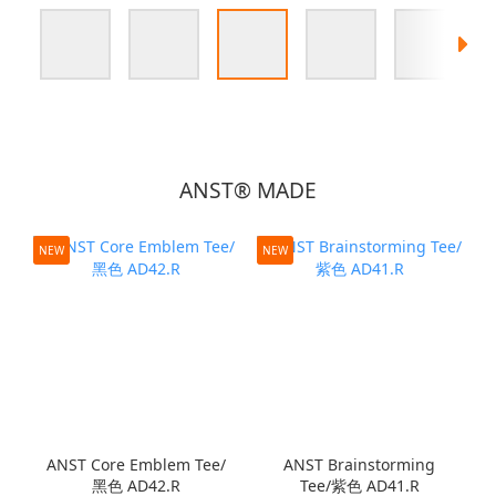
ANST® MADE
NEW
NEW
ANST Core Emblem Tee/
ANST Brainstorming
黑色 AD42.R
Tee/紫色 AD41.R