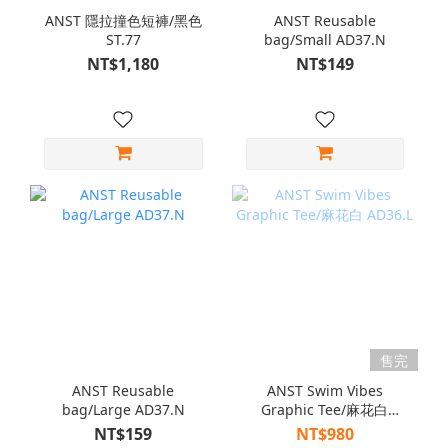
ANST 隱拉撞色短褲/黑色
ANST Reusable
ST.77
bag/Small AD37.N
NT$1,180
NT$149
售完
ANST Reusable
ANST Swim Vibes
bag/Large AD37.N
Graphic Tee/麻花白
AD36.L
NT$159
NT$980