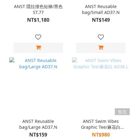
ANST 隱拉撞色短褲/黑色
ANST Reusable
ST.77
bag/Small AD37.N
NT$1,180
NT$149
售完
ANST Reusable
ANST Swim Vibes
bag/Large AD37.N
Graphic Tee/麻花白
AD36.L
NT$159
NT$980