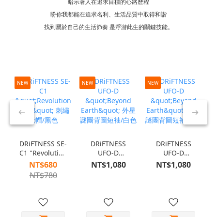
暗示著人在追求目標的心路歷程
盼你我都能在追求名利、生活品質中取得和諧
找到屬於自己的生活節奏 是浮游此生的關鍵技能。
NEW
NEW
NEW
N
DRiFTNESS SE-
DRiFTNESS
DRiFTNESS
C1 "Revolution
UFO-D
UFO-D
Club" 刺繡老
"Beyond
"Beyond
NT$680
NT$1,080
NT$1,080
帽/黑色
Earth" 外星謎
Earth" 外星謎
NT$780
團背圖短袖/白
團背圖短袖/黑
色
色