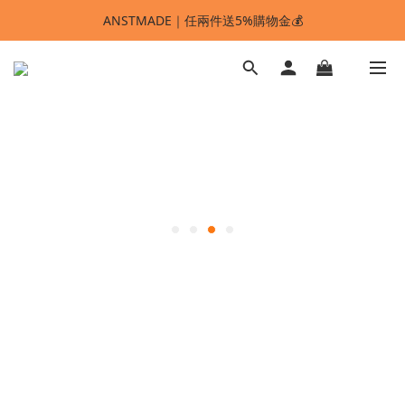
ANSTMADE｜任兩件送5%購物金💰
🚩 【SELECT服飾】1件95折、2件88折
多重好禮滿額贈🔥
ANSTMADE｜任兩件送5%購物金💰