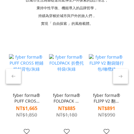
以城市生活為基礎進而延伸至戶外探索的設計理念，
秉持中性平衡、機能導入的品牌哲學，
持續為穿梭於城市與戶外的旅人們，
實現「 自由探索 」的風格載體。
fyber forma®
fyber forma®
fyber forma®
PUFF CROSS
FOLDPACK 折
FLIPP V2 翻袋
輕鋪棉斜背包/
疊托特袋/灰綠
隨行包/橄欖綠
NT$1,665
NT$885
NT$891
灰綠
NT$1,850
NT$1,180
NT$990