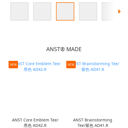
ANST® MADE
NEW
NEW
ANST Core Emblem Tee/
ANST Brainstorming
黑色 AD42.R
Tee/紫色 AD41.R