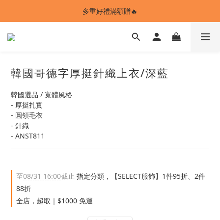
ANSTMADE｜任兩件送5%購物金💰
多重好禮滿額贈🔥
ANSTMADE｜任兩件送5%購物金💰
韓國哥德字厚挺針織上衣/深藍
韓國選品 / 寬體風格
- 厚挺扎實
- 圓領毛衣
- 針織
- ANST811
至
08/31 16:00
截止
指定分類，【SELECT服飾】1件95折、2件
88折
全店，超取｜$1000 免運