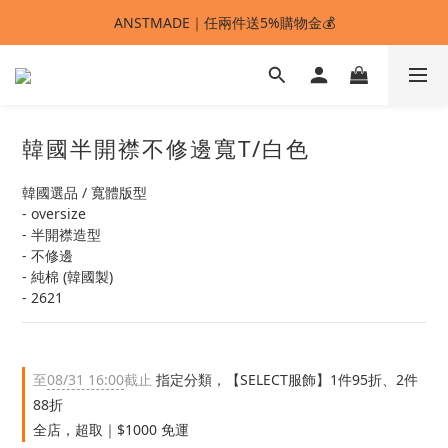
ANSTMADE｜任兩件送5%購物金💰
ANSTMADE｜任兩件送5%購物金💰
🚩 【SELECT服飾】1件95折、2件88折
多重好禮滿額贈🔥
韓國半開襟不修邊寬T/白色
ANSTMADE｜任兩件送5%購物金💰
韓國選品 / 寬體版型
- oversize
- 半開襟造型
- 不修邊
- 純棉 (韓國製)
- 2621
至
08/31 16:00
截止
指定分類，【SELECT服飾】1件95折、2件
88折
全店，超取｜$1000 免運