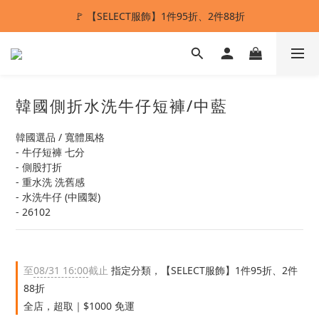
🚩 【SELECT服飾】1件95折、2件88折
ANSTMADE｜任兩件送5%購物金💰
多重好禮滿額贈🔥
ANSTMADE｜任兩件送5%購物金💰
韓國側折水洗牛仔短褲/中藍
韓國選品 / 寬體風格
- 牛仔短褲 七分
- 側股打折
- 重水洗 洗舊感
- 水洗牛仔 (中國製)
- 26102
至
08/31 16:00
截止
指定分類，【SELECT服飾】1件95折、2件
88折
全店，超取｜$1000 免運