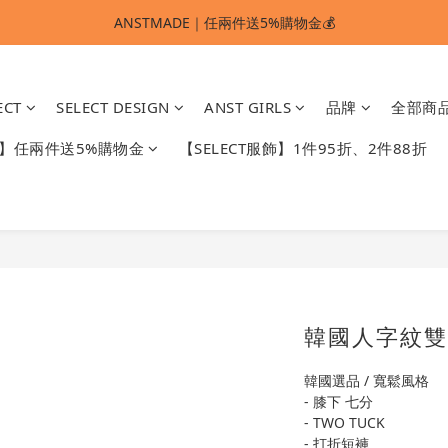
ANSTMADE｜任兩件送5%購物金💰
ANSTMADE｜任兩件送5%購物金💰
🚩 【SELECT服飾】1件95折、2件88折
ECT
SELECT DESIGN
ANST GIRLS
品牌
全部商
多重好禮滿額贈🔥
DE】任兩件送5%購物金
【SELECT服飾】1件95折、2件88折
ANSTMADE｜任兩件送5%購物金💰
韓國人字紋雙
韓國選品 / 寬鬆風格
- 膝下 七分
- TWO TUCK
- 打折短褲