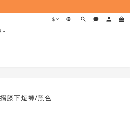
$
品
摺膝下短褲/黑色