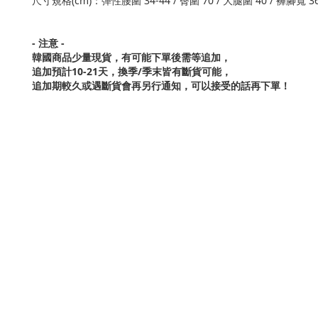
尺寸規格(cm)：彈性腰圍 34-44 / 臀圍 70 / 大腿圍 40 / 褲腳寬 36
- 注意 -
韓國商品少量現貨，
有可能下單後需等追加，
追加預計10-21天，換季/季末皆有斷貨可能，
追加期較久或遇斷貨會再另行通知，可以接受的話再下單！