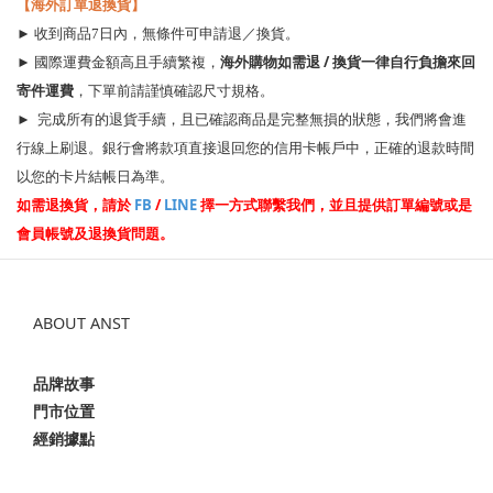
【海外訂單退換貨】
► 收到商品7日內，無條件可申請退／換貨。
海外購物如需退 / 換貨一律自行負擔來回
► 國際運費金額高且手續繁複，
寄件運費
，下單前請謹慎確認尺寸規格。
► 完成所有的退貨手續，且已確認商品是完整無損的狀態，我們將會進
行線上刷退。銀行會將款項直接退回您的信用卡帳戶中，正確的退款時間
以您的卡片結帳日為準。
如需退換貨，請於
FB
/
LINE
擇一方式聯繫我們，並且提供訂單編號或是
會員帳號及退換貨問題。
ABOUT ANST
品牌故事
門市位置
經銷據點