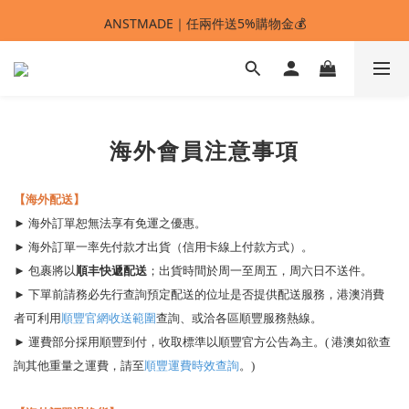
ANSTMADE｜任兩件送5%購物金💰
ANSTMADE｜任兩件送5%購物金💰
🚩 【SELECT服飾】1件95折、2件88折
多重好禮滿額贈🔥
ANSTMADE｜任兩件送5%購物金💰
海外會員注意事項
【海外配送】
► 海外訂單恕無法享有免運之優惠。
► 海外訂單一率先付款才出貨（信用卡線上付款方式）。
順丰快遞配送
► 包裹將以
；出貨時間於周一至周五，周六日不送件。
► 下單前請務必先行查詢預定配送的位址是否提供配送服務，港澳消費
順豐官網收送範圍
者可利用
查詢、或洽各區順豐服務熱線。
► 運費部分採用順豐到付，收取標準以順豐官方公告為主。( 港澳如欲查
順豐運費時效查詢
詢其他重量之運費，請至
。)