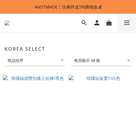
ANSTMADE｜任兩件送5%購物金💰
ANSTMADE｜任兩件送5%購物金💰
🚩 【SELECT服飾】1件95折、2件88折
多重好禮滿額贈🔥
ANSTMADE｜任兩件送5%購物金💰
KOREA SELECT
商品排序
每頁顯示 48 個