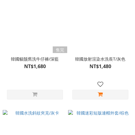
售完
韓國貓鬚舊洗牛仔褲/深藍
韓國放射渲染水洗長T/灰色
NT$1,680
NT$1,480