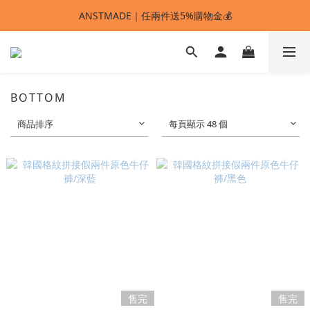
ANSTMADE｜任兩件送5%購物金💰
ANSTMADE｜任兩件送5%購物金💰
🚩 【SELECT服飾】1件95折、2件88折
多重好禮滿額贈🔥
BOTTOM
ANSTMADE｜任兩件送5%購物金💰
商品排序
每頁顯示 48 個
售完
售完