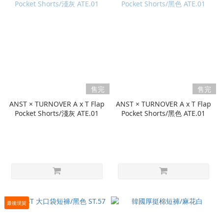
售完
售完
ANST × TURNOVER A x T Flap
ANST × TURNOVER A x T Flap
Pocket Shorts/淺灰 ATE.01
Pocket Shorts/黑色 ATE.01
最後現貨